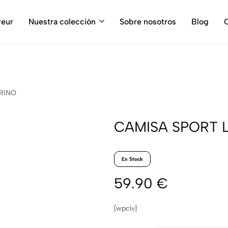
¡¡ 50% en soldes !!
veur
Nuestra colección
Sobre nosotros
Blog
C
RINO
CAMISA SPORT 
En Stock
59.90
€
[wpclv]