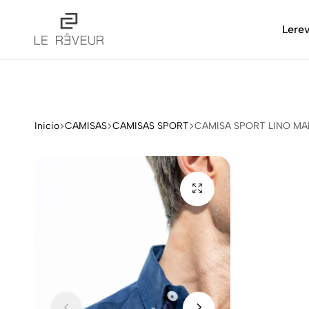
!
Lere
LE
Ropa
RÊVEUR
masculina
con
el
estilo
Inicio
CAMISAS
CAMISAS SPORT
CAMISA SPORT LINO MA
que
te
define