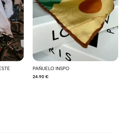
ESTE
PAÑUELO INSPO
PA
24.90
€
24