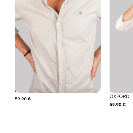
CAMISA SPORT OXFORD BEIGE
CAMISA SPORT RA
OXFORD
59.90
€
59.90
€