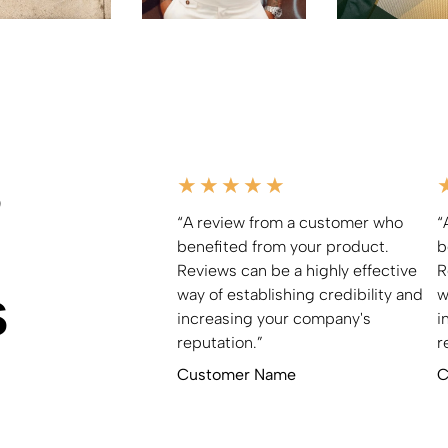
s
★
★
★
★
★
“A review from a customer who
“
benefited from your product.
b
Reviews can be a highly effective
R
s
way of establishing credibility and
w
increasing your company's
i
reputation.”
r
Customer Name
C