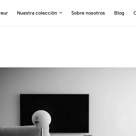
¡¡ 50% en soldes !!
veur
Nuestra colección
Sobre nosotros
Blog
C