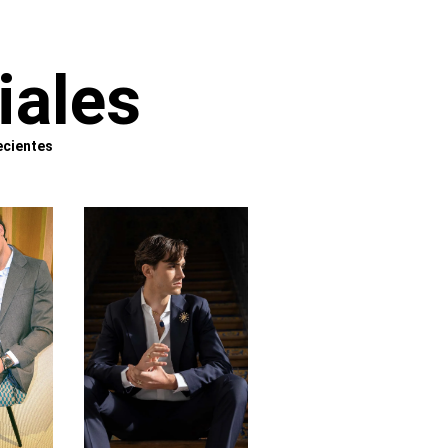
iales
ecientes